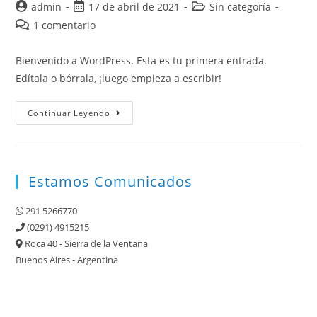
Autor
Publicación
Categoría
admin
17 de abril de 2021
Sin categoría
de
de
de
Comentarios
1 comentario
la
la
la
de
entrada:
entrada:
entrada:
la
Bienvenido a WordPress. Esta es tu primera entrada.
entrada:
Edítala o bórrala, ¡luego empieza a escribir!
¡Hola,
Continuar Leyendo
mundo!
Estamos Comunicados
291 5266770
(0291) 4915215
Roca 40 - Sierra de la Ventana
Buenos Aires - Argentina